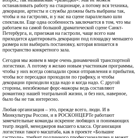
останавливать работу на стационаре, а потому вся техника,
декорации, артисты и службы должны быть выбраны так,
чтобы и на гастролях, и у нас на сцене параллельно шли
спектакли. Еще одна особенность заключается в том, что мы
работаем на самой большой драматической сцене Санкт-
Петербурга, и, приезжая на гастроли, чаще всего нам
приходится адаптировать декорации под площадку меньшего
размера или выбирать постановку, которая впишется в
пространство конкретного зала.
Сегодня мы живем в мире очень динамичной транспортной
логистики. А потому я желаю новым участникам программы,
чтобы у них всегда совпадали сроки отправления и прибытия,
чтобы все пересадки проходили по графику, и чтобы
декорации приходили куда надо и когда надо. С другой
стороны, неизбежные форс-мажоры ведь составляют
романтику нашей театральной жизни, и без них, наверное,
было бы не так интересно.
Любая организация – это, прежде всего, люди. И в
Минкультуры России, и в РОСКОНЦЕРТе работают
замечательные команды искренне любящих и понимающих
театр людей, менеджеров высшего класса. Организация
логистики такого масштаба, как в проекте «Большие
гастроли», требует подлинного профессионализма и может