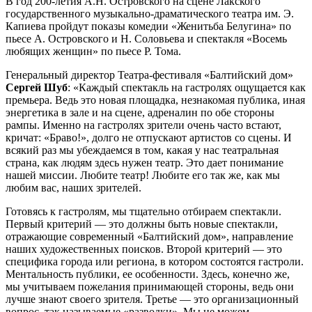
В год 200-летия А.Н. Островского на сцене Лакского
государственного музыкально-драматического театра им. Э.
Капиева пройдут показы комедии «Женитьба Белугина» по
пьесе А. Островского и Н. Соловьева и спектакля «Восемь
любящих женщин» по пьесе Р. Тома.
Генеральный директор Театра-фестиваля «Балтийский дом»
Сергей Шуб
: «Каждый спектакль на гастролях ощущается как
премьера. Ведь это новая площадка, незнакомая публика, иная
энергетика в зале и на сцене, адреналин по обе стороны
рампы. Именно на гастролях зрители очень часто встают,
кричат: «Браво!», долго не отпускают артистов со сцены. И
всякий раз мы убеждаемся в том, какая у нас театральная
страна, как людям здесь нужен театр. Это дает понимание
нашей миссии. Любите театр! Любите его так же, как мы
любим вас, наших зрителей.
Готовясь к гастролям, мы тщательно отбираем спектакли.
Первый критерий — это должны быть новые спектакли,
отражающие современный «Балтийский дом», направление
наших художественных поисков. Второй критерий — это
специфика города или региона, в котором состоятся гастроли.
Ментальность публики, ее особенности. Здесь, конечно же,
мы учитываем пожелания принимающей стороны, ведь они
лучше знают своего зрителя. Третье — это организационный
вопрос, так называемые «разводки». Мы не можем