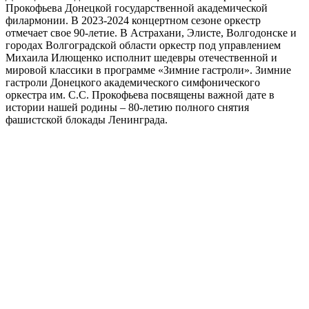
Прокофьева Донецкой государственной академической
филармонии
.
В
2023-2024 концертном сезоне оркестр
отмечает свое 90-летие.
В
Астрахани,
Элисте, Волгодонске и
городах Волгоградской области оркестр под управлением
Михаила Илющенко исполнит шедевры отечественной и
мировой классики в программе «Зимние гастроли».
Зимние
гастроли Донецкого академического симфонического
оркестра им
.
С
.
С. Прокофьева посвящены важной дате в
истории нашей
р
одины – 80-летию полного снятия
фашистской блокады Ленинграда.