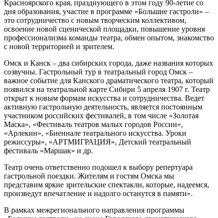
Красноярского края, празднующего в этом году 90-летие со
дня образования, участие в программе «Большие гастроли» –
это сотрудничество с новым творческим коллективом,
освоение новой сценической площадки, повышение уровня
профессионализма команды театра, обмен опытом, знакомство
с новой территорией и зрителем.
Омск и Канск – два сибирских города, даже названия которых
созвучны. Гастрольный тур в театральный город Омск –
важное событие для Канского драматического театра, который
появился на театральной карте Сибири 5 апреля 1907 г. Театр
открыт к новым формам искусства и сотрудничества. Ведет
активную гастрольную деятельность, является постоянным
участником российских фестивалей, в том числе «Золотая
Маска», «Фестиваль театров малых городов России»,
«Арлекин», «Биеннале театрального искусства. Уроки
режиссуры», «АРТМИГРАЦИЯ», Детский театральный
фестиваль «Маршак» и др.
Театр очень ответственно подошел к выбору репертуара
гастрольной поездки. Жителям и гостям Омска мы
представим яркие зрительские спектакли, которые, надеемся,
произведут впечатление и надолго останутся в памяти».
В рамках межрегионального направления программы