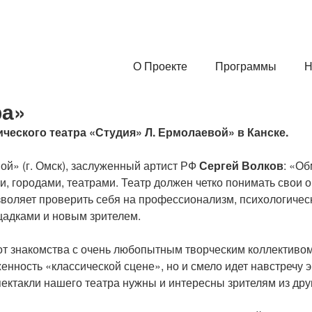
О Проекте
Программы
Н
ра»
ического театра «Студия» Л. Ермолаевой» в Канске.
й» (г. Омск), заслуженный артист РФ
Сергей Волков
: «Об
 городами, театрами. Театр должен четко понимать свои ор
воляет проверить себя на профессионализм, психологическ
щадками и новым зрителем.
 от знакомства с очень любопытным творческим коллективо
женность «классической сцене», но и смело идет навстречу
пектакли нашего театра нужны и интересны зрителям из дру