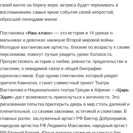
своей вилле на берегу моря, актриса будет переживать в
воспоминаниях самые яркие события своей непростой,
обросшей легендами жизни.
Постановка
«Наш класс»
— это история в 14 уроках о
мальчиках и девочках накануне Второй мировой войны.
Молодые вахтанговские артисты, близкие по возрасту к своим
персонажам, помогут лучше увидеть уроки Холокоста.
Прочувствовать истории о любви, ревности, предательстве и
спасении, о невидимой связи в общей биографии
одноклассников. Еще одним спектаклем, который увидят
зрители Камчатки, станет совместный проект Театра
Вахтангова и Национального театра Греции в Афинах –
«Царь
Эдип»
даст возможность прикоснуться к античности. Это
рискованная попытка приоткрыть дверь в мир столь далекий и
пленительный, со своими законами, эстетикой и сюжетами. В
главных ролях: заслуженный артист РФ Виктор Добронравов,
народная артистка РФ Людмила Максакова, народный артист
РФ Евгений Князев. Юные зрители также не останутся без