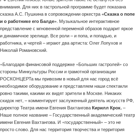
внимания. Для них в гастрольной программе будет показана
сказка А.С. Пушкина в сопровождении оркестра
«Сказка о попе
и о работнике его Балде»
. Музыкальное интерактивное
представление с мгновенной переменой образов подарит яркое
и динамичное зрелище. Все роли – и попа, и попадью, и
работника, и чертей – играют два артиста: Олег Лопухов и
Николай Романовский.
«Благодаря финансовой поддержке «Больших гастролей» со
стороны Минкультуры России и грамотной организации
РОСКОНЦЕРТа мы привозим в новый для нас город всё
необходимое оборудование и представляем наши спектакли
ровно такими, какими их видят зрители в Москве. Никаких
скидок нет, – комментирует заслуженный деятель искусств РФ,
директор Театра имени Евгения Вахтангова
Кирилл Крок.
–
Наше полное название – Государственный академический театр
имени Евгения Вахтангова. И «государственный» – это не
просто слово. Для нас территория творчества и территория