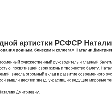
одной артистки РСФСР Натали
ования родным, близким и коллегам Наталии Дмитрие
ессменный художественный руководитель и главный балетм
остью, посвятившей свою жизнь и творчество балету. Ната
мий, внесла огромный вклад в развитие современного русс
рой вышли десятки звезд, украсивших ведущие мировые те
 Наталию Дмитриевну.