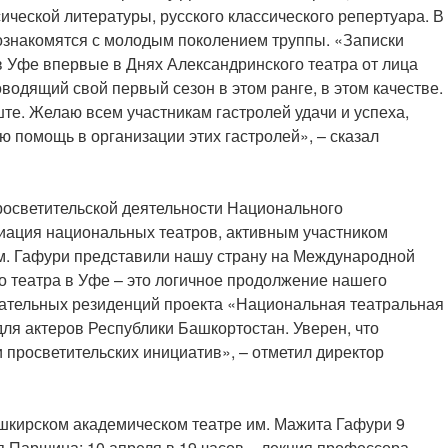
еской литературы, русского классического репертуара. В
познакомятся с молодым поколением труппы. «Записки
в Уфе впервые в Днях Александринского театра от лица
водящий свой первый сезон в этом ранге, в этом качестве.
ште. Желаю всем участникам гастролей удачи и успеха,
 помощь в организации этих гастролей», – сказал
осветительской деятельности Национального
циация национальных театров, активным участником
им. Гафури представили нашу страну на Международной
о театра в Уфе – это логичное продолжение нашего
овательных резиденций проекта «Национальная театральная
ля актеров Республики Башкортостан. Уверен, что
просветительских инициатив», – отметил директор
шкирском академическом театре им. Мажита Гафури 9
я Паршина; 10 апреля в 19 часов – лекция профессора,