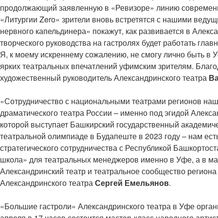
продолжающий заявленную в «Ревизоре» линию современног
«Литургии Zero» зрители вновь встретятся с нашими ведущ
нервного капельдинера» покажут, как развивается в Алекс
творческого руководства на гастролях будет работать глав
Я, к моему искреннему сожалению, не смогу лично быть в У
ярких театральных впечатлений уфимским зрителям. Благо
художественный руководитель Александринского театра
В
«Сотрудничество с национальными театрами регионов наш
драматического театра России – именно под эгидой Алекс
которой выступает Башкирский государственный академиче
театральной олимпиаде в Будапеште в 2023 году – нам ест
стратегического сотрудничества с Республикой Башкортос
школа» для театральных менеджеров именно в Уфе, а в мае
Александринский театр и театральное сообщество региона
Александринского театра
Сергей Емельянов
.
«Большие гастроли» Александринского театра в Уфе орган
апреля в 17 часов состоится мастер-класс народного арти