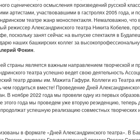
о сценического осмысления произведений русской классич
ими артистами, участвовавшими в гастролях 2005 года, и 
андринском театре жанр моноспектакля. Немаловажно, что 
ный режиссер Александринского театра Никита Кобелев, про
фе, поскольку занят сейчас на выпуске спектакля в Будапе
дарю наших башкирских коллег за высокопрофессиональную
алерий Фокин
.
ей страны является важным направлением творческой и пр
андринского театра успешно ведет свою деятельность Ассо
ский театр драмы им. Мажита Гафури. Коллеги из Театра 
ь чем гордиться вместе! Проведение Дней Александринског
тан. В ноябре 2022 года мы провели одну из первых образ
 этого года мы проведем уже вторую резиденцию, теперь д
 продолжат успешную реализацию совместных творческих и 
изованы в формате «Дней Александринского театра». В Ба
ста России, лауреата Государственной премии России Серге