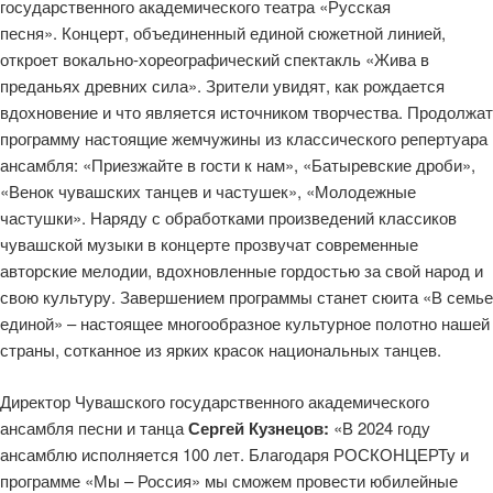
государственного академического театра «Русская
песня». Концерт, объединенный единой сюжетной линией,
откроет вокально-хореографический спектакль «Жива в
преданьях древних сила». Зрители увидят, как рождается
вдохновение и что является источником творчества. Продолжат
программу настоящие жемчужины из классического репертуара
ансамбля: «Приезжайте в гости к нам», «Батыревские дроби»,
«Венок чувашских танцев и частушек», «Молодежные
частушки». Наряду с обработками произведений классиков
чувашской музыки в концерте прозвучат современные
авторские мелодии, вдохновленные гордостью за свой народ и
свою культуру. Завершением программы станет сюита «В семье
единой» – настоящее многообразное культурное полотно нашей
страны, сотканное из ярких красок национальных танцев.
Директор Чувашского государственного академического
ансамбля песни и танца
Сергей Кузнецов:
«В 2024 году
ансамблю исполняется 100 лет. Благодаря РОСКОНЦЕРТу и
программе «Мы – Россия» мы сможем провести юбилейные