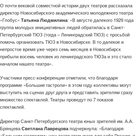
О почти вековой совместной истории двух театров рассказала
директор Новосибирского академического молодежного театра
«Глобус»
Татьяна Людмилина
: «В августе далекого 1929 года
группа молодых инициативных людей обратилась в Санкт-
Петербургский ТЮЗ (тогда – Ленинградский ТЮЗ) с просьбой
помочь организовать ТЮЗ в Новосибирске. В то далекое и
непростое время уже через семь месяцев в Новосибирск
прибыли восемь человек из ленинградского ТЮЗа и это стало
началом нашего театра».
Участники пресс-конференции отметили, что благодаря
программе «Большие гастроли» в этом году коллективы могут
выступить на сценах друг друга и представить зрителям сразу
множество спектаклей. Театры проведут по 7 показов
спектаклей.
Директор Санкт-Петербургского театра юных зрителей им. А.А.
Брянцева
Светлана Лаврецова
подчеркнула:
«
Благодаря
«Большим гастролям» наш театр открывает для себя Россию, а