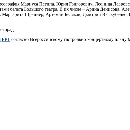
ореография Мариуса Петипа, Юрия Григорович, Леонида Лавровс
ми балета Большого театра. В их числе – Арина Денисова, Алё
а, Маргарита Шрайнер, Артемий Беляков, Дмитрий Выскубенко,
Богорад
ЦЕРТ
согласно Всероссийскому гастрольно-концертному плану 