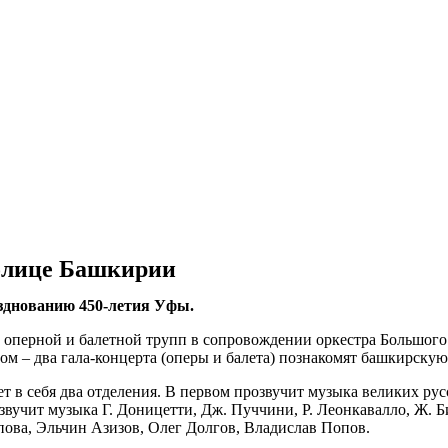
толице Башкирии
азднованию 450-летия Уфы.
ы оперной и балетной трупп в сопровождении оркестра Большого
м – два гала-концерта (оперы и балета) познакомят башкирскую
т в себя два отделения. В первом прозвучит музыка великих рус
вучит музыка Г. Доницетти, Дж. Пуччини, Р. Леонкавалло, Ж. Би
ова, Эльчин Азизов, Олег Долгов, Владислав Попов.