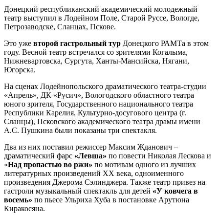
Донецкий республиканский академический молодежный
театр выступил в Лодейном Поле, Старой Руссе, Вологде,
Петрозаводске, Сланцах, Пскове.
Это уже
второй гастрольный тур
Донецкого РАМТа в этом
году. Весной театр встречался со зрителями Когалыма,
Нижневартовска, Сургута, Ханты-Мансийска, Нягани,
Югорска.
На сценах Лодейнопольского драматического театра-студии
«Апрель», ДК «Русич», Вологодского областного театра
юного зрителя, Государственного национального театра
Республики Карелия, Культурно-досугового центра (г.
Сланцы), Псковского академического театра драмы имени
А.С. Пушкина были показаны три спектакля.
Два из них поставил режиссер Максим Жданович –
драматический фарс
«Левша»
по повести Николая Лескова и
«
Над пропастью во ржи»
по мотивам одного из лучших
литературных произведений ХХ века, одноименного
произведения Джерома Сэлинджера. Также театр привез на
гастроли музыкальный спектакль для детей
«У ковчега в
восемь»
по пьесе Ульриха Хуба в постановке Арутюна
Киракосяна.