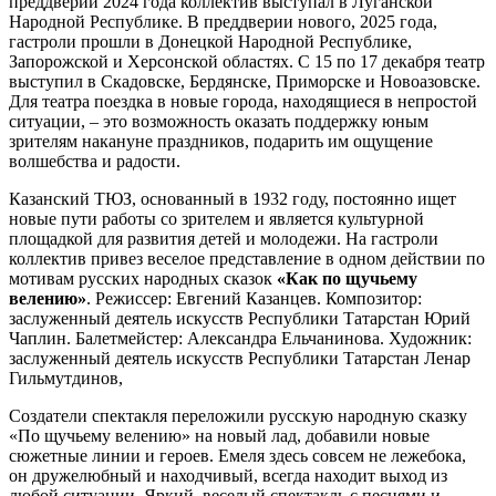
преддверии 2024 года коллектив выступал в Луганской
Народной Республике. В преддверии нового, 2025 года,
гастроли прошли в Донецкой Народной Республике,
Запорожской и Херсонской областях. С 15 по 17 декабря театр
выступил в Скадовске, Бердянске, Приморске и Новоазовске.
Для театра поездка в новые города, находящиеся в непростой
ситуации, – это возможность оказать поддержку юным
зрителям накануне праздников, подарить им ощущение
волшебства и радости.
Казанский ТЮЗ, основанный в 1932 году, постоянно ищет
новые пути работы со зрителем и является культурной
площадкой для развития детей и молодежи. На гастроли
коллектив привез веселое представление в одном действии по
мотивам русских народных сказок
«Как по щучьему
велению»
. Режиссер: Евгений Казанцев. Композитор:
заслуженный деятель искусств Республики Татарстан Юрий
Чаплин. Балетмейстер: Александра Ельчанинова. Художник:
заслуженный деятель искусств Республики Татарстан Ленар
Гильмутдинов,
Создатели спектакля переложили русскую народную сказку
«По щучьему велению» на новый лад, добавили новые
сюжетные линии и героев. Емеля здесь совсем не лежебока,
он дружелюбный и находчивый, всегда находит выход из
любой ситуации. Яркий, веселый спектакль с песнями и