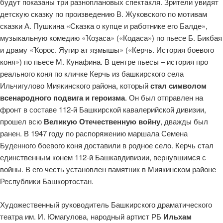
будут показаны три разноплановых спектакля. Зрители увидят
детскую сказку по произведению В. Жуковского по мотивам
сказки А. Пушкина «Сказка о купце и работнике его Балде»,
музыкальную комедию «Ҡоҙаса» («Кодаса») по пьесе Б. Бикбая
и драму «Ҡорос. Яугир ат яҙмышы» («Керчь. История боевого
коня») по пьесе М. Кунафина. В центре пьесы – история про
реального коня по кличке Керчь из башкирского села
Ильчигулово Миякинского района, который
стал символом
всенародного подвига и героизма
. Он был отправлен на
фронт в составе 112-й Башкирской кавалерийской дивизии,
прошел всю
Великую Отечественную войну
, дважды был
ранен. В 1947 году по распоряжению маршала Семена
Буденного боевого коня доставили в родное село. Керчь стал
единственным конем 112-й Башкавдивизии, вернувшимся с
войны. В его честь установлен памятник в Миякинском районе
Республики Башкортостан.
Художественный руководитель Башкирского драматического
театра им. И. Юмагулова, народный артист РБ
Ильхам