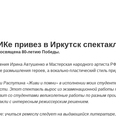
ИКе привез в Иркутск спектак
посвящена 80-летию Победы.
ения Ирина Автушенко и Мастерская народного артиста РФ 
размышления героев, а вокально-пластический стиль прид
и Распутина «Живи и помни» в исполнении моих студенто
сти. Этот спектакль вырос из экзаменационной работы п
овит со студентами великолепные работы по разным прои
акли с интересным режиссерским решением.
е: учиться ремеслу следует на выдающейся литературе, а