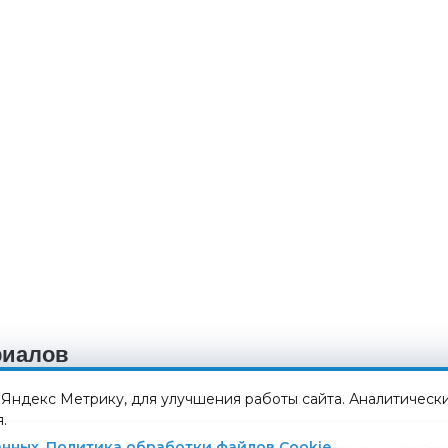
риалов
я Яндекс Метрику, для улучшения работы сайта. Аналитическ
.
анных
,
Политика обработки файлов Cookie
.