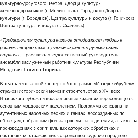
культурно-досугового центра, Дворца культуры
железнодорожников (г. Мелитополь), Городского Дворца
культуры (г. Бердянск), Центра культуры и досуга (г. Геническ),
Центра культуры и досуга (г. Скадовск)
.
«
Традиционная культура казаков отображает любовь к
родине, патриотизм и умение охранять рубежи своей
страны
»,
– рассказала
художественный руководитель
ансамбля
заслуженный работник культуры Республики
Мордовия
Татьяна Тюрина
.
В театрализованной концертной программ
е
«
Инзерский
рубеж»
отражен исторический момент строительства в XVI веке
Инзерского
рубежа и воссоединения казачьих переселенцев с
основным мордовским населением. Программа основана на
аутентичных народных песнях и танцах, воссозданных по
образцам, собранным фольклорными экспедициями, а также на
произведениях в оригинальных авторских обработках и
постановках, отражающих современное видение народного