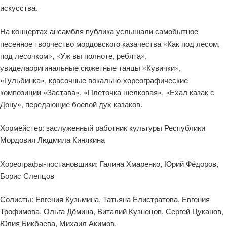
искусства.
На концертах ансамбля публика услышали самобытное
песенное творчество мордовского казачества «Как под лесом,
под лесочком», «Уж вы полноте, ребята»,
увидел
а
оригинальные сюжетные танцы «
Кувички
»,
«
Гульбинка
», красочные вокально-хореографические
композиции «Застава», «Плеточка шелковая», «Ехал казак с
Дону», передающие боевой дух казаков.
Хормейстер: заслуженный работник культуры Республики
Мордовия Людмила
Кинякина
Хореографы-постановщики: Галина
Хмаренко
, Юрий Фёдоров,
Борис Слепцов
Солисты: Евгения Кузьмина, Татьяна Елистратова, Евгения
Трофимова, Ольга Дёмина, Виталий Кузнецов, Сергей
Цуканов
,
Юлия Бикбаева, Михаил Акимов.