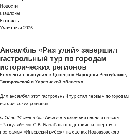
Новости
Шаблоны
Контакты
Участники 2026
Ансамбль «Разгуляй» завершил
гастрольный тур по городам
исторических регионов
Коллектив
выступил
в
Донецкой Народной Республике,
Запорожской и Херсонской областях.
Для
ансамбля
этот гастрольный тур стал первым по городам
исторических регионов.
С 10 по 14 сентября
Ансамбл
ь
казачьей песни и пляски
«Разгуляй» им
.
С.В. Балабана
представ
ил
концертн
ую
программ
у
«
Инзерский
рубеж»
на
сценах
Новоазовского