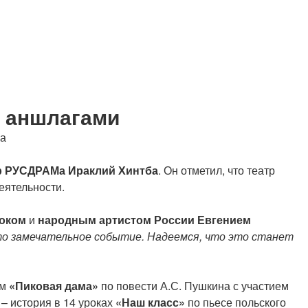
с аншлагами
ра
р РУСДРАМа Ираклий Хинтба
. Он отметил, что театр
еятельности.
роком
и
народным артистом России Евгением
Это замечательное событие. Надеемся, что это станет
ем
«Пиковая дама»
по повести А.С. Пушкина с участием
– история в 14 уроках
«Наш класс»
по пьесе польского