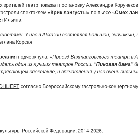
х зрителей театр показал постановку Александра Коручеко
гастроли спектаклем
«Крик лангусты»
по пьесе
«Смех лан
я Ильина.
остями. У нас в Абхазии состоялся большой, значимый,
етлана Корсая.
рсалия
подчеркнула:
«Приезд Вахтанговского театра в 
видеть один из лучших театров России.
“Пиковая дама”
б
отрясающем спектакле, и впечатления у нас очень сильны
КОНЦЕРТ
согласно Всероссийскому гастрольно-концертном
культуры Российской Федерации, 2014-2026.