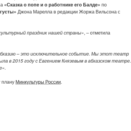
ва
«Сказка о попе и о работнике его Балде»
по
густы»
Джона Марелла в редакции Жоржа Вильсона с
 культурный праздник нашей страны»
, – отметила
Абхазию – это исключительное событие. Мы этот театр
ыла в 2015 году с Евгением Князевым в абхазском театре.
е».
у плану
Минкультуры России
.