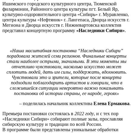
Ишимского городского культурного центра, Тюменской
филармонии, Районного центра культуры пгт. Белый Яр,
культурно-оздоровительного центра «Сибирь» г. Муравленко,
центра культуры «Нефтяник» г. Лангепаса, Дворца искусств г.
Мегиона и Дворца искусств г. Нижневартовска коллектив
представил концертную программу
«Наследники Сибири»
.
«Наша масштабная постановка “Наследники Сибири”
порадовала жителей семи регионов. Финальные концерты
стали наиболее острыми, значимыми. В эти моменты мы
отчетливо чувствовали, насколько искусство может
сплотить людей, дать им силы, поддержать, вдохновить.
Чувствовали это и зрители, которые после концерта
подходили поблагодарить артистов и говорили, что в
сложившейся ситуации невероятно важно показывать
постановки об истории страны, ее народе, героях»
– поделилась начальник коллектива
Елена Ермакова
.
Премьера постановки состоялась в
2022 году
, и с тех пор
«Наследники Сибири» собирают полные залы, прославляя
сибирскую культуру и традиции по всей России.
В программе были представлены уникальные обработки