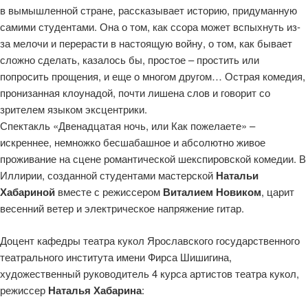
в вымышленной стране, рассказывает историю, придуманную
самими студентами. Она о том, как ссора может вспыхнуть из-
за мелочи и перерасти в настоящую войну, о том, как бывает
сложно сделать, казалось бы, простое – простить или
попросить прощения, и еще о многом другом… Острая комедия,
пронизанная клоунадой, почти лишена слов и говорит со
зрителем языком эксцентрики.
Спектакль «Двенадцатая ночь, или Как пожелаете» –
искреннее, немножко бесшабашное и абсолютно живое
проживание на сцене романтической шекспировской комедии. В
Иллирии, созданной студентами мастерской
Натальи
Хабариной
вместе с режиссером
Виталием Новиком
, царит
весенний ветер и электрическое напряжение гитар.
Доцент кафедры театра кукол Ярославского государственного
театрального института имени Фирса Шишигина,
художественный руководитель 4 курса артистов театра кукол,
режиссер
Наталья Хабарина
: