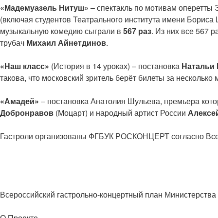
«Мадемуазель Нитуш»
– спектакль по мотивам оперетты 
(включая студентов Театрального института имени Бориса 
музыкальную комедию сыграли в
567 раз
. Из них все 567 
трубач
Михаил Айнетдинов
.
«Наш класс»
(История в 14 уроках) – постановка
Натальи
такова, что московский зритель берёт билеты за несколько
«Амадей»
– постановка Анатолия Шульева, премьера кото
Добронравов
(Моцарт) и народный артист России
Алексе
Гастроли организованы ФГБУК РОСКОНЦЕРТ согласно Все
Всероссийский гастрольно-концертный план Министерства 
О Проекте