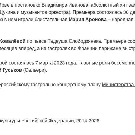
Эрве в постановке Владимира Иванова, абсолютный хит вах
Щукина и музыкантов оркестра). Премьера состоялась 30 де
раз в нем играли блистательная
Мария Аронова
– народная 
 Ковалёвой
по пьесе Тадеуша Слободзянека. Премьера сост
 месяцев вперед, а на гастролях во Франции парижане выст
рой состоялась 7 марта 2023 года. Главные роли бессмен
й Гуськов
(Сальери).
российскому гастрольно-концертному плану
Министерства 
культуры Российской Федерации, 2014-2026.