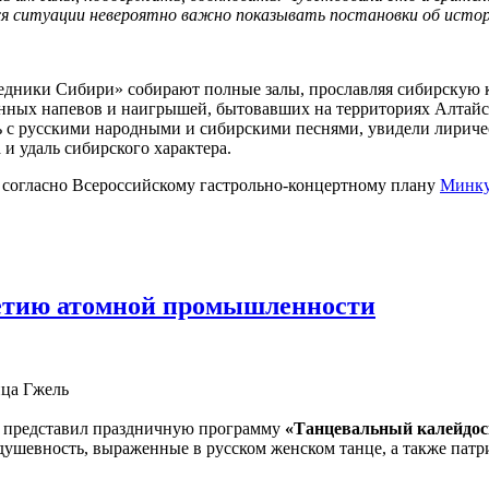
ся ситуации невероятно важно показывать постановки об истори
следники Сибири» собирают полные залы, прославляя сибирскую к
ных напевов и наигрышей, бытовавших на территориях Алтайско
 с русскими народными и сибирскими песнями, увидели лиричес
и удаль сибирского характера.
огласно Всероссийскому гастрольно-концертному плану
Минку
летию атомной промышленности
нца Гжель
в представил праздничную программу
«Танцевальный калейдос
душевность, выраженные в русском женском танце, а также патрио