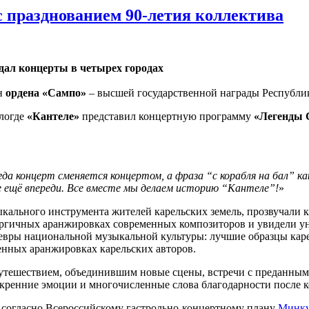
с празднованием 90-летия коллектива
дал концерты в четырех городах
ен
ордена «Сампо»
– высшей государственной награды Республи
ологде
«Кантеле»
представил концертную программу
«Легенды 
да концерт сменяется концертом, а фраза “с корабля на бал” ка
е ещё впереди. Все вместе мы делаем историю “Кантеле”!
»
кального инструмента жителей карельских земель, прозвучали 
ергичных аранжировках современных композиторов и увидели у
вры национальной музыкальной культуры: лучшие образцы карел
енных аранжировках карельских авторов.
утешествием, объединившим новые сцены, встречи с преданными 
скренние эмоции и многочисленные слова благодарности после к
огласно Всероссийскому гастрольно-концертному плану
Минку