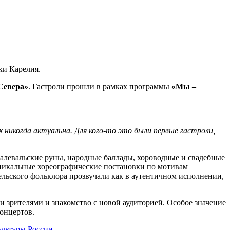
ки Карелия.
Севера»
. Гастроли прошли в рамках программы
«Мы –
к никогда актуальна. Для кого-то это были первые гастроли,
калевальские руны, народные баллады, хороводные и свадебные
никальные хореографические постановки по мотивам
ьского фольклора прозвучали как в аутентичном исполнении,
зрителями и знакомство с новой аудиторией. Особое значение
онцертов.
льтуры России