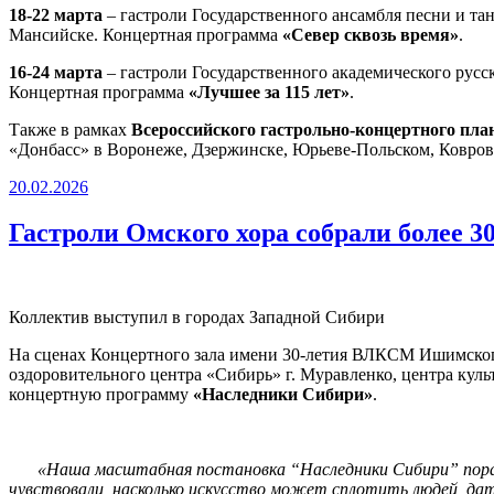
18-22 марта
– гастроли Государственного ансамбля песни и т
Мансийске. Концертная программа
«Север сквозь время»
.
16-24 марта
– гастроли Государственного академического русс
Концертная программа
«Лучшее за 115 лет»
.
Также в рамках
Всероссийского гастрольно-концертного пла
«Донбасс» в Воронеже, Дзержинске, Юрьеве-Польском, Ковров
Опубликовано
20.02.2026
Гастроли Омского хора собрали более 3
Коллектив выступил в городах Западной Сибири
На сценах Концертного зала имени 30-летия ВЛКСМ Ишимского
оздоровительного центра «Сибирь» г. Муравленко, центра куль
концертную программу
«Наследники Сибири»
.
«Наша масштабная постановка “Наследники Сибири” пора
чувствовали, насколько искусство может сплотить людей, да