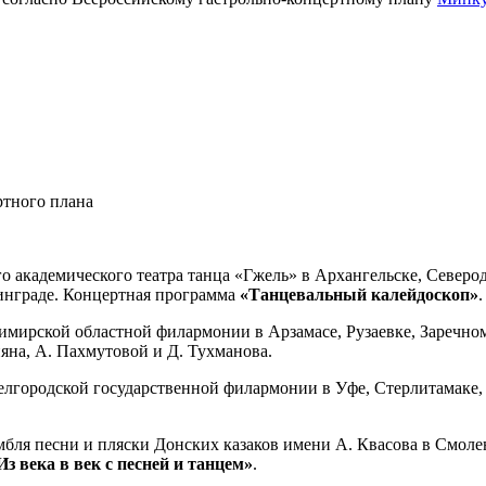
ртного плана
о академического театра танца «Гжель» в Архангельске, Северод
инграде. Концертная программа
«Танцевальный калейдоскоп»
.
димирской областной филармонии в Арзамасе, Рузаевке, Заречно
яна, А. Пахмутовой и Д. Тухманова.
Белгородской государственной филармонии в Уфе, Стерлитамаке
мбля песни и пляски Донских казаков имени А. Квасова в Смоле
Из века в век с песней и танцем»
.