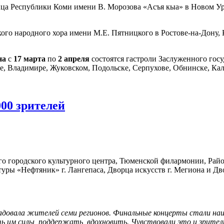
анца Республики Коми имени В. Морозова «Асъя кыа» в Новом У
кого народного хора имени М.Е. Пятницкого в Ростове-на-Дону, 
на
с
17 марта
по
2 апреля
состоятся гастроли Заслуженного госу
е, Владимире, Жуковском, Подольске, Серпухове, Обнинске, Ка
000 зрителей
 городского культурного центра, Тюменской филармонии, Район
туры «Нефтяник» г. Лангепаса, Дворца искусств г. Мегиона и Дв
довала жителей семи регионов. Финальные концерты стали на
ть им силы, поддержать, вдохновить. Чувствовали это и зрител