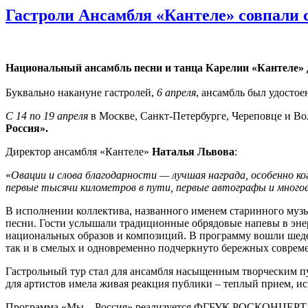
Гастроли Ансамбля «Кантеле» совпали 
Национальный ансамбль песни и танца Карелии «Кантеле» 
Буквально накануне гастролей,
6 апреля
, ансамбль был удосто
С 14 по 19 апреля
в Москве, Санкт-Петербурге, Череповце и В
Россия».
Директор ансамбля «Кантеле»
Наталья Львова
:
«
Овации и слова благодарности — лучшая награда, особенно ког
первые тысячи километров в пути, первые автографы и много
В исполнении коллектива, названного именем старинного музы
песни. Гости услышали традиционные обрядовые напевы в эн
национальных образов и композиций. В программу вошли шеде
так и в смелых и одновременно подчеркнуто бережных соврем
Гастрольный тур стал для ансамбля насыщенным творческим п
для артистов имела живая реакция публики – теплый прием, и
Программа «Мы – Россия» реализуется ФГБУК РОСКОНЦЕРТ с