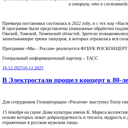
и говорили, что в сложившей
Премьера постановки состоялась в
2022 году
, и с тех пор «На
В программе были представлены уникальные обработки подлин
Омской, Томской, Тюменской областей. Зрители познакомились
захватывающие трюки танцоров, в которых отразилась вся сила 
Программа «Мы – Россия» реализуется ФГБУК РОСКОНЦЕРТ с
Генеральный информационный партнер – ТАСС
Опубликовано
16.12.2025
16.12.2025
В Электростали прошел концерт к 80-
Для сотрудников Госкорпорации «Росатом» выступил Театр та
15 декабря
на сцене Дома культуры имени К. Маркса коллекти
основе которых лежат добросердечность и теплота, мудрость и 
отраженные в русском мужском танце.