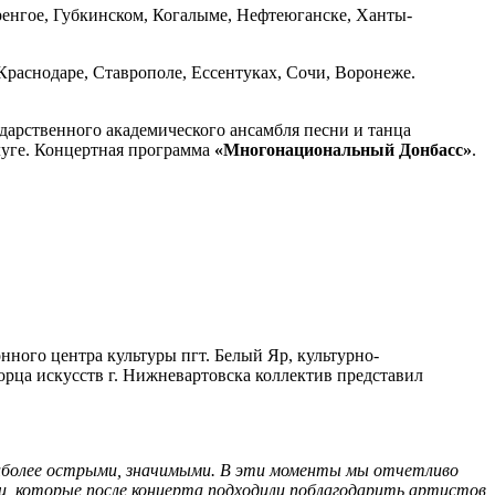
ренгое, Губкинском, Когалыме, Нефтеюганске, Ханты-
Краснодаре, Ставрополе, Ессентуках, Сочи, Воронеже.
дарственного академического ансамбля песни и танца
луге. Концертная программа
«Многонациональный Донбасс»
.
ного центра культуры пгт. Белый Яр, культурно-
орца искусств г. Нижневартовска коллектив представил
иболее острыми, значимыми. В эти моменты мы отчетливо
и, которые после концерта подходили поблагодарить артистов