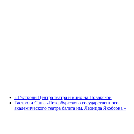
«
Гастроли Центра театра и кино на Поварской
Гастроли Санкт-Петербургского государственного
академического театра балета им. Леонида Якобсона
»