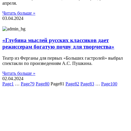
апреля.
Читать больше »
03.04.2024
«Глубина мыслей русских классиков дает
режиссерам богатую почву для творчества»
Театр из Ферганы для первых «Больших гастролей» выбрал
спектакли по произведениям А.С. Пушкина.
Читать больше »
02.04.2024
Page
1
…
Page
79
Page
80
Page
81
Page
82
Page
83
…
Page
100